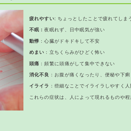
疲れやすい
: ちょっとしたことで疲れてしま
不眠：
夜眠れず、日中眠気が強い
動悸
：心臓がドキドキして不安
めまい
：立ちくらみがひどく怖い
頭痛
：頻繁に頭痛がして集中できない
消化不良
：お腹が痛くなったり、便秘や下痢
イライラ
：些細なことでイライラしやすく人
これらの症状は、人によって現れるものや程