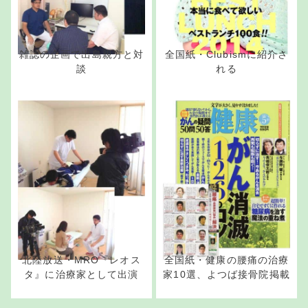
雑誌の企画で出島親方と対
全国紙・Clubismに紹介さ
談
れる
北陸放送・MRO『レオス
全国紙・健康の腰痛の治療
タ』に治療家として出演
家10選、よつば接骨院掲載