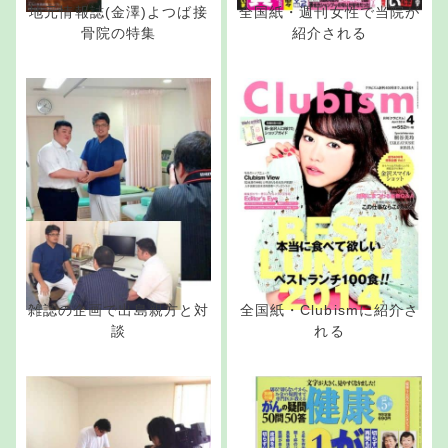
地元情報誌(金澤)よつば接
全国紙・週刊女性で当院が
骨院の特集
紹介される
雑誌の企画で出島親方と対
全国紙・Clubismに紹介さ
談
れる