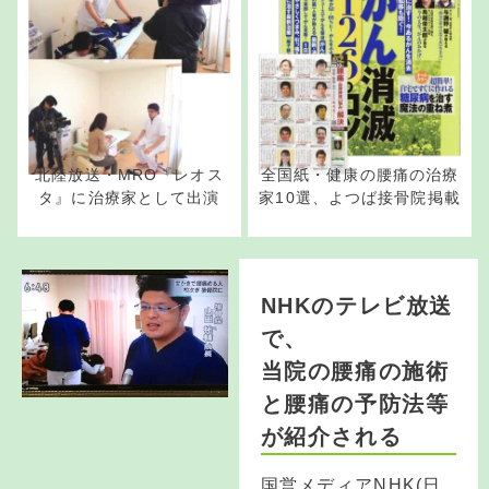
北陸放送・MRO『レオス
全国紙・健康の腰痛の治療
タ』に治療家として出演
家10選、よつば接骨院掲載
NHKのテレビ放送
で、
当院の腰痛の施術
と腰痛の予防法等
が紹介される
国営メディアNHK(日