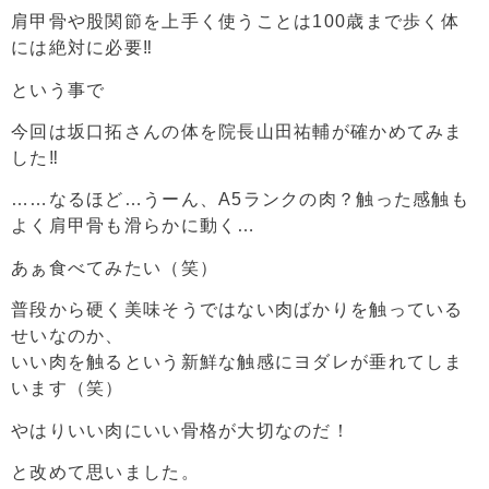
肩甲骨や股関節を上手く使うことは100歳まで歩く体
には絶対に必要‼️
という事で
今回は坂口拓さんの体を院長山田祐輔が確かめてみま
した‼️
……なるほど…うーん、A5ランクの肉？触った感触も
よく肩甲骨も滑らかに動く…
あぁ食べてみたい（笑）
普段から硬く美味そうではない肉ばかりを触っている
せいなのか、
いい肉を触るという新鮮な触感にヨダレが垂れてしま
います（笑）
やはりいい肉にいい骨格が大切なのだ！
と改めて思いました。