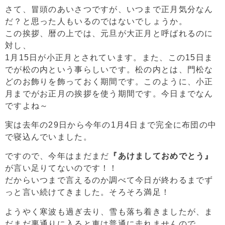
さて、冒頭のあいさつですが、いつまで正月気分なん
だ？と思った人もいるのではないでしょうか。
この挨拶、暦の上では、元旦が大正月と呼ばれるのに
対し、
1月15日が小正月とされています。また、この15日ま
でが松の内という事らしいです。松の内とは、門松な
どのお飾りを飾っておく期間です。このように、小正
月までがお正月の挨拶を使う期間です。今日までなん
ですよね～
実は去年の29日から今年の1月4日まで完全に布団の中
で寝込んでいました。
ですので、今年はまだまだ
『あけましておめでとう』
が言い足りてないのです！！
だからいつまで言えるのか調べて今日が終わるまでず
っと言い続けてきました。そろそろ満足！
ようやく寒波も過ぎ去り、雪も落ち着きましたが、ま
だまだ裏通りに入ると車は普通に走れませんので